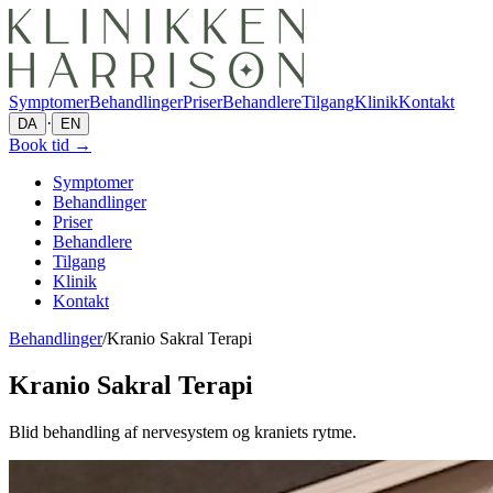
Symptomer
Behandlinger
Priser
Behandlere
Tilgang
Klinik
Kontakt
·
DA
EN
Book tid
→
Symptomer
Behandlinger
Priser
Behandlere
Tilgang
Klinik
Kontakt
Behandlinger
/
Kranio Sakral Terapi
Kranio Sakral Terapi
Blid behandling af nervesystem og kraniets rytme.