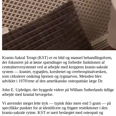
Kranio-Sakral Terapi (KST) er en blid og manuel behandlingsform,
der fokuserer på at løsne spændinger og forbedre funktionen af
centralnervesystemet ved at arbejde med kroppens kranio-sakrale
system — kraniet, rygsøjlen, korsbenet og cerebrospinalvæsken,
som cirkulerer omkring hjernen og rygmarven. Metoden blev
udviklet i 1970'erne af den amerikanske osteopatiske læge Dr.
John E. Upledger, der byggede videre på William Sutherlands tidlige
arbejde med kranial bevægelse.
Vi anvender meget lette tryk — typisk ikke mere end 5 gram — på
specifikke punkter for at identificere og frigøre restriktioner i den
kranio-sakrale rytme. KST er nært beslægtet med osteopati og