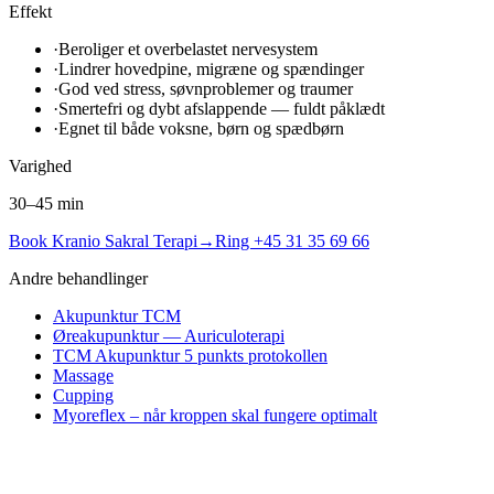
Effekt
·
Beroliger et overbelastet nervesystem
·
Lindrer hovedpine, migræne og spændinger
·
God ved stress, søvnproblemer og traumer
·
Smertefri og dybt afslappende — fuldt påklædt
·
Egnet til både voksne, børn og spædbørn
Varighed
30–45 min
Book
Kranio Sakral Terapi
→
Ring +45 31 35 69 66
Andre behandlinger
Akupunktur TCM
Øreakupunktur — Auriculoterapi
TCM Akupunktur 5 punkts protokollen
Massage
Cupping
Myoreflex – når kroppen skal fungere optimalt