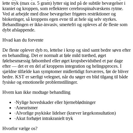
lette tryk (max ca. 5 gram) lytter sig ind på de subtile bevægelser i
kraniet og kroppen, som reflekterer cerebrospinalvæskens rytme.
Ved at arbejde med disse bevægelser frigøres restriktioner og
blokeringer, så kroppens egen evne til at hele sig selv styrkes.
Behandlingen er ikke-invasiv, smertefri og opleves af de fleste som
dybt afslappende.
Hvad kan du forvente
De fleste oplever dyb ro, lettelse i krop og sind samt bedre søvn efter
en behandling. Det er normalt at føle mild træthed, øget
følelsesmæssig følsomhed eller øget kropsbevidsthed et par dage
efter — det er en del af kroppens integration og helingsproces. I
sjældne tilfælde kan symptomer midlertidigt forværres, før de bliver
bedre. KST er særligt velegnet, når du søger en blid tilgang til både
fysiske og emotionelle problemstillinger.
Hvem kan ikke modtage behandling
·
Nylige hovedskader eller hjerneblødninger
·
Aneurismer
·
Alvorlige psykiske lidelser (kræver lægekonsultation)
·
Akut forhøjet intrakranielt tryk
Hvorfor vælge os?