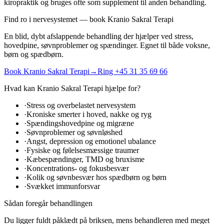
kiropraktik og bruges ofte som supplement til anden behandling.
Find ro i nervesystemet — book Kranio Sakral Terapi
En blid, dybt afslappende behandling der hjælper ved stress,
hovedpine, søvnproblemer og spændinger. Egnet til både voksne,
børn og spædbørn.
Book Kranio Sakral Terapi
→
Ring +45 31 35 69 66
Hvad kan
Kranio Sakral Terapi
hjælpe for?
·
Stress og overbelastet nervesystem
·
Kroniske smerter i hoved, nakke og ryg
·
Spændingshovedpine og migræne
·
Søvnproblemer og søvnløshed
·
Angst, depression og emotionel ubalance
·
Fysiske og følelsesmæssige traumer
·
Kæbespændinger, TMD og bruxisme
·
Koncentrations- og fokusbesvær
·
Kolik og søvnbesvær hos spædbørn og børn
·
Svækket immunforsvar
Sådan foregår behandlingen
Du ligger fuldt påklædt på briksen, mens behandleren med meget