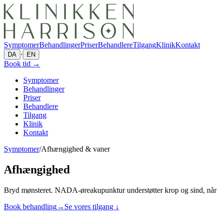
Symptomer
Behandlinger
Priser
Behandlere
Tilgang
Klinik
Kontakt
·
DA
EN
Book tid
→
Symptomer
Behandlinger
Priser
Behandlere
Tilgang
Klinik
Kontakt
Symptomer
/
Afhængighed & vaner
Afhængighed
Bryd mønsteret. NADA-øreakupunktur understøtter krop og sind, når 
Book behandling
→
Se vores tilgang ↓