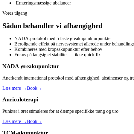
·
Ernæringsmæssige ubalancer
Vores tilgang
Sådan behandler vi
afhængighed
NADA-protokol med 5 faste øreakupunkturpunkter
Beroligende effekt på nervesystemet allerede under behandling
Kombineres med kropsakupunktur efter behov
Fokus på langsigtet stabilitet — ikke quick fix
NADA-øreakupunktur
Anerkendt international protokol mod afhængighed, abstinenser og tran
Læs mere →
Book
→
Auriculoterapi
Punkter i øret stimuleres for at dæmpe specifikke trang og uro.
Læs mere →
Book
→
TCM-akupunktur