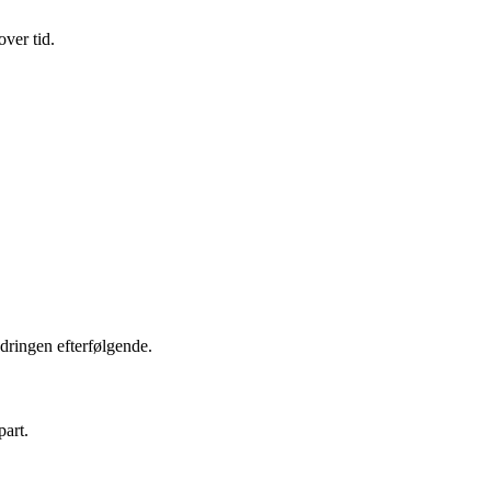
ver tid.
ndringen efterfølgende.
part.